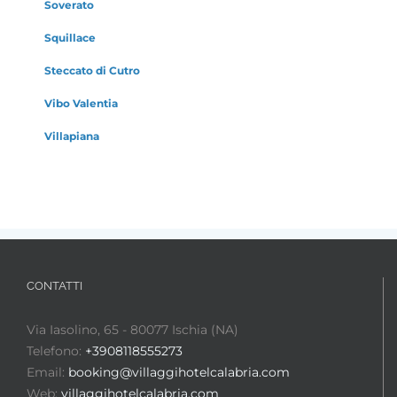
Soverato
Squillace
Steccato di Cutro
Vibo Valentia
Villapiana
CONTATTI
Via Iasolino, 65 - 80077 Ischia (NA)
Telefono:
+3908118555273
Email:
booking@villaggihotelcalabria.com
Web:
villaggihotelcalabria.com