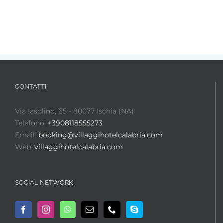
CONTATTI
Via Iasolino, 65 - 80077 Ischia (NA)
Telefono:
+3908118555273
Email:
booking@villaggihotelcalabria.com
Web:
villaggihotelcalabria.com
SOCIAL NETWORK