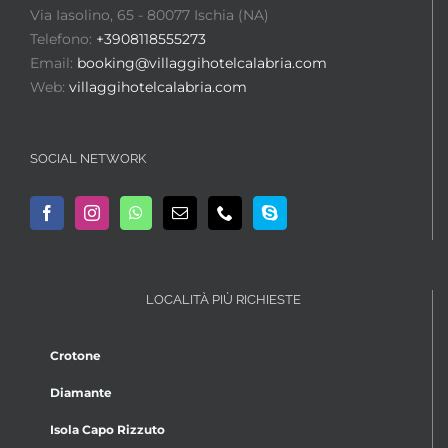
Via Iasolino, 65 - 80077 Ischia (NA)
Telefono:
+3908118555273
Email:
booking@villaggihotelcalabria.com
Web:
villaggihotelcalabria.com
SOCIAL NETWORK
LOCALITÀ PIÙ RICHIESTE
Crotone
Diamante
Isola Capo Rizzuto