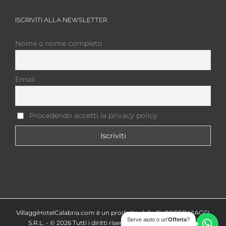
ISCRIVITI ALLA NEWSLETTER
Nome o nome completo
Email
Procedendo accetti la privacy policy
VillaggiHotelCalabria.com è un prodotto della BLOGGER VIAGGI
Serve aiuto o un'
Offerta
?
S.R.L. - ©
2026 Tutti i diritti riservati - P.IVA 09238661210 |