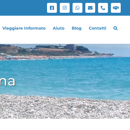
Facebook
Instagram
WhatsApp
Email
Phone
Lavo
con
noi
Viaggiare Informato
Aiuto
Blog
Contatti
ina