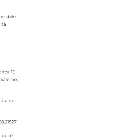
ossibile
ità
circa 10
 Salerno,
 strada
68.21527.
 qui è