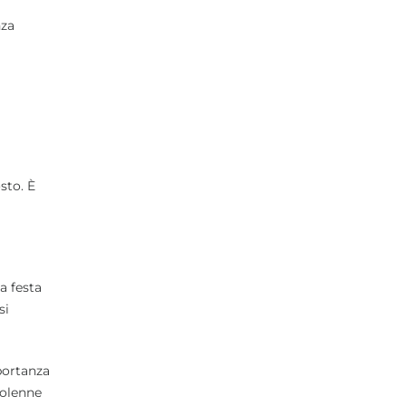
nza
sto. È
a festa
si
portanza
solenne