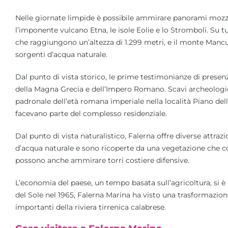
Nelle giornate limpide è possibile ammirare panorami mozza
l’imponente vulcano Etna, le isole Eolie e lo Stromboli. Su t
che raggiungono un’altezza di 1.299 metri, e il monte Manc
sorgenti d’acqua naturale.
Dal punto di vista storico, le prime testimonianze di presen
della Magna Grecia e dell’Impero Romano. Scavi archeologici
padronale dell’età romana imperiale nella località Piano de
facevano parte del complesso residenziale.
Dal punto di vista naturalistico, Falerna offre diverse attr
d’acqua naturale e sono ricoperte da una vegetazione che com
possono anche ammirare torri costiere difensive.
L’economia del paese, un tempo basata sull’agricoltura, si è 
del Sole nel 1965, Falerna Marina ha visto una trasformazione
importanti della riviera tirrenica calabrese.