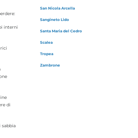
San Nicola Arcella
perdere:
Sangineto Lido
i interni
Santa Maria del Cedro
Scalea
rici
Tropea
Zambrone
a
ione
dine
ere di
 sabbia