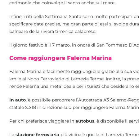
cerimonia che coinvolge il santo anche sul mare.
Infine, i riti della Settimana Santa sono molto partecipati da
specificare date precise, ma gran parte di essi si svolge dur
balneare della riviera tirrenica calabrese.
Il giorno festivo è il 7 marzo, in onore di San Tommaso D’A
Come raggiungere Falerna Marina
Falerna Marina è facilmente raggiungibile grazie alla sua vi
km, e al Nodo Ferroviario di Lamezia Terme. Inoltre, la pres
rende Falerna una meta ideale per i turisti che desiderano esp
In auto
, è possibile percorrere l’Autostrada A3 Salerno-Reggi
statale S.S18 in direzione sud per raggiungere Falerna Marin
Per chi preferisce viaggiare in
autobus
, è disponibile il ser
La
stazione ferroviaria
più vicina è quella di Lamezia Terme,