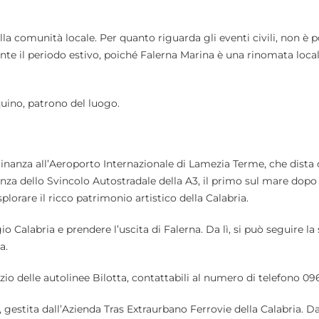
lla comunità locale. Per quanto riguarda gli eventi civili, non è p
ante il periodo estivo, poiché Falerna Marina è una rinomata local
quino, patrono del luogo.
cinanza all’Aeroporto Internazionale di Lamezia Terme, che dista 
enza dello Svincolo Autostradale della A3, il primo sul mare dopo
lorare il ricco patrimonio artistico della Calabria.
o Calabria e prendere l’uscita di Falerna. Da lì, si può seguire la
a.
vizio delle autolinee Bilotta, contattabili al numero di telefono 09
 gestita dall’Azienda Tras Extraurbano Ferrovie della Calabria. Da