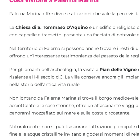
Cosa visitare a Falerna Marina
Falerna Marina offre diverse attrazioni che vale la pena vis
La
Chiesa di S. Tommaso D’Aquino
è un edificio religioso 
con cappelle e transetto, presenta una facciata di notevole 
Nel territorio di Falerna si possono anche trovare i resti di u
offrono un’interessante testimonianza del passato della reg
Per gli amanti dell’archeologia, la visita a
Pian delle Vigne
è
risalente al I-II secolo d.C. La villa conserva ancora gli impi
nella storia dell’antica vita rurale.
Non lontano da Falerna Marina si trova il borgo medioevale
acciottolate e le case storiche, offre un affascinante viaggio
panorami mozzafiato sul mare e sulla costa circostante.
Naturalmente, non si può trascurare l’attrazione principale 
fine e le acque cristalline invitano a godersi momenti di rela