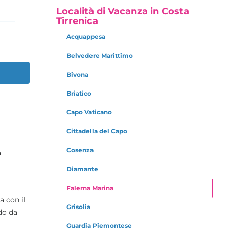
Località di Vacanza in Costa
Tirrenica
Acquappesa
Belvedere Marittimo
Bivona
Briatico
Capo Vaticano
Cittadella del Capo
Cosenza
a
Diamante
Falerna Marina
a con il
Grisolia
do da
Guardia Piemontese