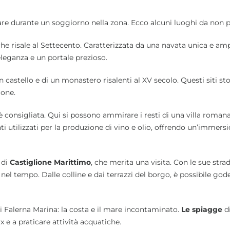
itare durante un soggiorno nella zona. Ecco alcuni luoghi da non 
che risale al Settecento. Caratterizzata da una navata unica e amp
eleganza e un portale prezioso.
n castello e di un monastero risalenti al XV secolo. Questi siti sto
ione.
 consigliata. Qui si possono ammirare i resti di una villa roman
anti utilizzati per la produzione di vino e olio, offrendo un’immers
 di
Castiglione Marittimo
, che merita una visita. Con le sue stra
 nel tempo. Dalle colline e dai terrazzi del borgo, è possibile god
di Falerna Marina: la costa e il mare incontaminato.
Le spiagge
di
x e a praticare attività acquatiche.