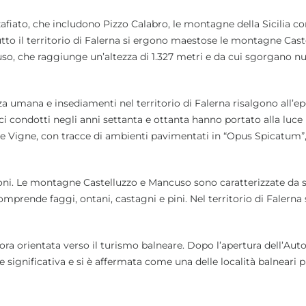
fiato, che includono Pizzo Calabro, le montagne della Sicilia co
utto il territorio di Falerna si ergono maestose le montagne Cast
uso, che raggiunge un’altezza di 1.327 metri e da cui sgorgano 
za umana e insediamenti nel territorio di Falerna risalgono all’e
 condotti negli anni settanta e ottanta hanno portato alla luce 
lle Vigne, con tracce di ambienti pavimentati in “Opus Spicatum”
azioni. Le montagne Castelluzzo e Mancuso sono caratterizzate da 
prende faggi, ontani, castagni e pini. Nel territorio di Falerna 
ora orientata verso il turismo balneare. Dopo l’apertura dell’Aut
 significativa e si è affermata come una delle località balneari p