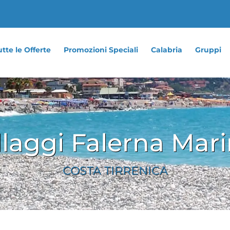
tte le Offerte
Promozioni Speciali
Calabria
Gruppi
llaggi Falerna Mar
COSTA TIRRENICA