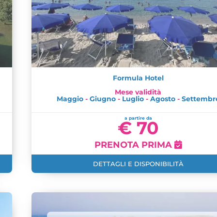
Formula Hotel
Mese validità
Maggio
-
Giugno
-
Luglio
-
Agosto
-
Settembr
a partire da
€ 70
PRENOTA PRIMA
DETTAGLI E DISPONIBILITÀ