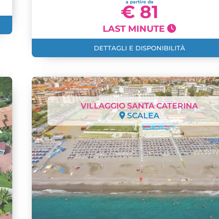
a partire da
€ 81
LAST MINUTE
DETTAGLI E DISPONIBILITÀ
VILLAGGIO SANTA CATERINA
SCALEA