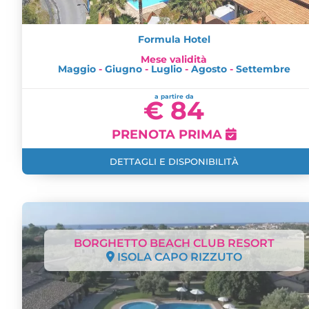
Formula Hotel
Mese validità
Maggio
-
Giugno
-
Luglio
-
Agosto
-
Settembre
a partire da
€ 84
PRENOTA PRIMA
DETTAGLI E DISPONIBILITÀ
BORGHETTO BEACH CLUB RESORT
ISOLA CAPO RIZZUTO