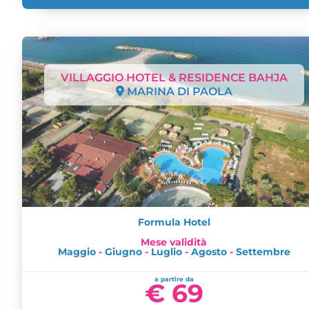
VILLAGGIO HOTEL & RESIDENCE BAHJA
MARINA DI PAOLA
Formula Hotel
Mese validità
Maggio
-
Giugno
-
Luglio
-
Agosto
-
Settembre
a partire da
€ 69