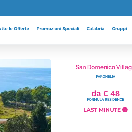
tte le Offerte
Promozioni Speciali
Calabria
Gruppi
San Domenico Villa
PARGHELIA
da € 48
FORMULA RESIDENCE
LAST MINUTE