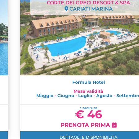
CORTE DEI GRECI RESORT & SPA
CARIATI MARINA
Formula Hotel
Mese validità
Maggio
-
Giugno
-
Luglio
-
Agosto
-
Settembr
a partire da
€ 46
PRENOTA PRIMA
DETTAGLI E DISPONIBILITÀ