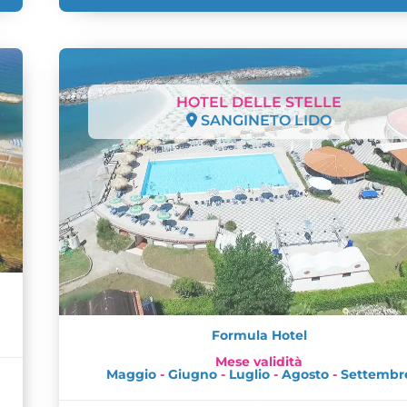
HOTEL DELLE STELLE
SANGINETO LIDO
Formula Hotel
Mese validità
Maggio
-
Giugno
-
Luglio
-
Agosto
-
Settembr