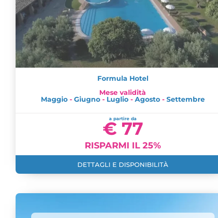
Formula Hotel
Mese validità
Maggio
-
Giugno
-
Luglio
-
Agosto
-
Settembre
a partire da
€ 77
RISPARMI IL 25%
DETTAGLI E DISPONIBILITÀ