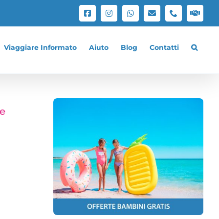
Facebook
Instagram
WhatsApp
Email
Phone
Lavo
con
noi
Viaggiare Informato
Aiuto
Blog
Contatti
ge