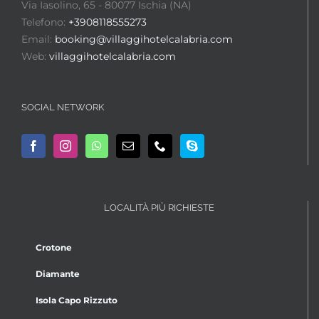
Via Iasolino, 65 - 80077 Ischia (NA)
Telefono:
+3908118555273
Email:
booking@villaggihotelcalabria.com
Web:
villaggihotelcalabria.com
SOCIAL NETWORK
LOCALITÀ PIÙ RICHIESTE
Crotone
Diamante
Isola Capo Rizzuto