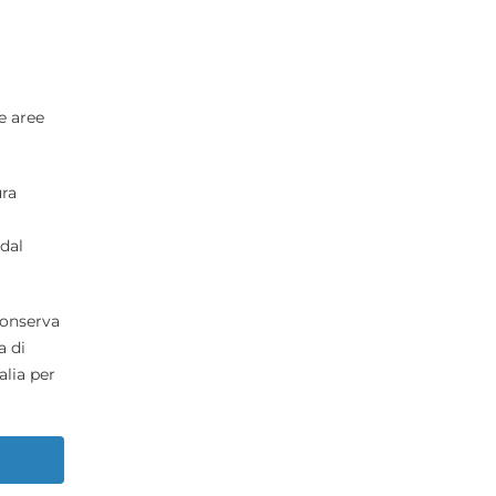
e aree
ura
 dal
conserva
a di
alia per