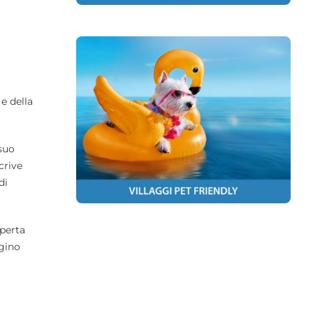
e della
 suo
crive
di
operta
ggino