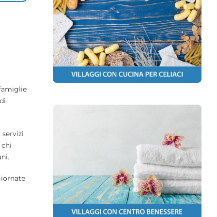
 famiglie
di
 servizi
 chi
ni.
giornate