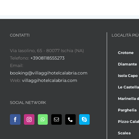
CONTATTI
LOCALITÀ PIÙ
Via Iasolino, 65 - 80077 Ischia (NA)
Crotone
Telefono:
+3908118555273
Diamante
Email:
booking@villaggihotelcalabria.com
Isola Capo
Web:
villaggihotelcalabria.com
Le Castella
Marinella d
SOCIAL NETWORK
Parghelia
Pizzo Cala
Scalea