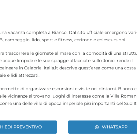
re una vacanza completa a Bianco. Dal sito ufficiale emergono vari
B&B, campeggio, lido, sport e fitness, cerimonie ed escursioni.
idera trascorrere le giornate al mare con la comodità di una strutt
e acque limpide e le sue spiagge affacciate sullo Jonio, rende il
lneare in Calabria. Italia.it descrive quest’area come una costa
e e lidi attrezzati.
u permette di organizzare escursioni e visite nei dintorni. Bianco 
 nelle vicinanze si trovano luoghi di interesse come la Villa Roman
 come una delle ville di epoca imperiale più importanti del Sud It
CHIEDI PREVENTIVO
WHATSAPP