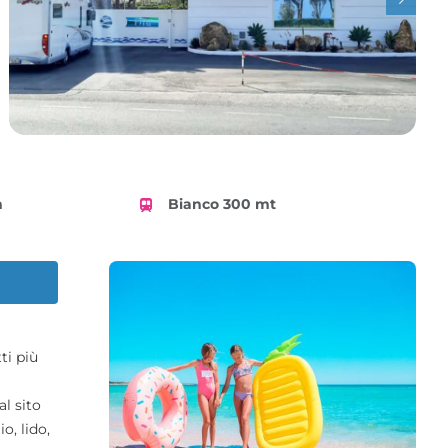
m
Bianco 300 mt
tti più
al sito
o, lido,