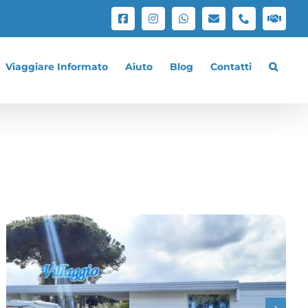
Facebook
Instagram
WhatsApp
Email
Phone
Lavo
con
noi
Viaggiare Informato
Aiuto
Blog
Contatti