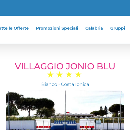
tte le Offerte
Promozioni Speciali
Calabria
Gruppi
VILLAGGIO JONIO BLU
★★★★
Bianco
Costa Ionica
-