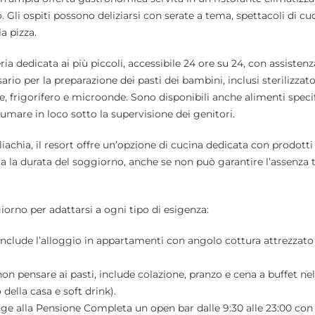
o. Gli ospiti possono deliziarsi con serate a tema, spettacoli di cu
a pizza.
ia dedicata ai più piccoli, accessibile 24 ore su 24, con assistenz
ario per la preparazione dei pasti dei bambini, inclusi sterilizzato
ore, frigorifero e microonde. Sono disponibili anche alimenti specif
onsumare in loco sotto la supervisione dei genitori.
liachia, il resort offre un’opzione di cucina dedicata con prodotti
ta la durata del soggiorno, anche se non può garantire l’assenza t
orno per adattarsi a ogni tipo di esigenza:
 include l’alloggio in appartamenti con angolo cottura attrezzato 
non pensare ai pasti, include colazione, pranzo e cena a buffet nel
della casa e soft drink).
nge alla Pensione Completa un open bar dalle 9:30 alle 23:00 con