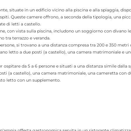
e, situate in un edificio vicino alla piscina e alla spiaggia, dispon
piti. Queste camere offrono, a seconda della tipologia, una picc
 di letti a castello.
one, con vista sulla piscina, includono un soggiorno con divano l
o tra terrazzo e veranda.
 persone, si trovano a una distanza compresa tra 200 e 350 metri 
ano letto a due posti (a castello), una camera matrimoniale e un
r ospitare da 5 a 6 persone e situati a una distanza simile dalla 
ti (a castello), una camera matrimoniale, una cameretta con du
esto letto con un supplemento.
 un’ampia offerta gastronomica servita in un ristorante climatizza