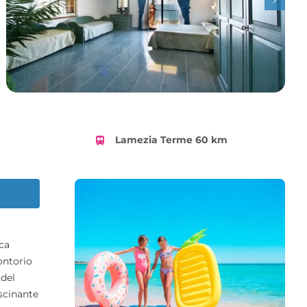
Lamezia Terme 60 km
sca
ontorio
 del
ascinante