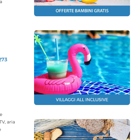
ra
273
 e
V, aria
e