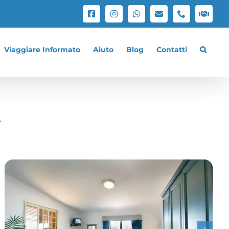
Facebook
Instagram
WhatsApp
Email
Phone
Lavo
con
noi
Viaggiare Informato
Aiuto
Blog
Contatti
A