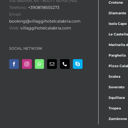
Via Iasolino, 65 - 80077 Ischia (NA)
Crotone
Telefono:
+3908118555273
Diamante
Email:
booking@villaggihotelcalabria.com
Isola Capo
Web:
villaggihotelcalabria.com
Le Castella
Marinella d
SOCIAL NETWORK
Parghelia
Pizzo Cala
Scalea
Soverato
Squillace
Tropea
Zambrone