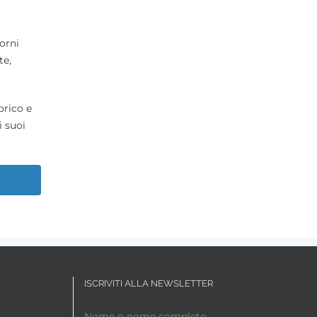
orni
te,
orico e
i suoi
ISCRIVITI ALLA NEWSLETTER
Nome o nome completo