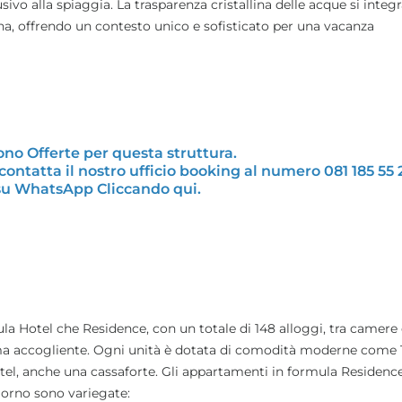
sivo alla spiaggia. La trasparenza cristallina delle acque si integ
ona, offrendo un contesto unico e sofisticato per una vacanza
no Offerte per questa struttura.
contatta il nostro ufficio booking al numero
081 185 55 
 su WhatsApp Cliccando qui
.
ula Hotel che Residence, con un totale di 148 alloggi, tra camere
a accogliente. Ogni unità è dotata di comodità moderne come T
otel, anche una cassaforte. Gli appartamenti in formula Residenc
iorno sono variegate: