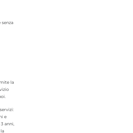
e senza
amite la
vizio
oi.
ervizi:
ni e
 3 anni,
 la