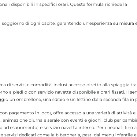
nali disponibili in specifici orari. Questa formula richiede la
il soggiorno di ogni ospite, garantendo un’esperienza su misura 
ca di servizi e comodità, inclusi accesso diretto alla spiaggia tr
o a piedi o con servizio navetta disponibile a orari fissati. Il ser
ggio un ombrellone, una sdraio e un lettino dalla seconda fila in p
on pagamento in loco), offre accesso a una varietà di attività e s
nis, animazione diurna e serale con eventi e giochi, club per bambi
o ad esaurimento) e servizio navetta interno. Per i neonati fino a
 servizi dedicati come la biberoneria, pasti dal menu infantile e