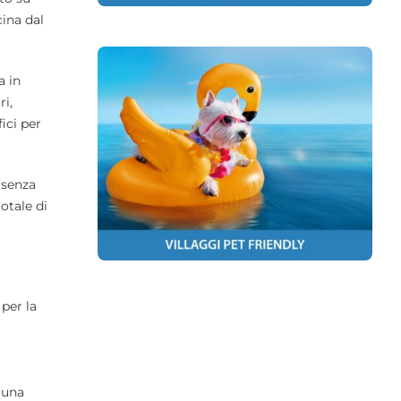
cina dal
a in
ri,
ici per
 senza
otale di
per la
 una