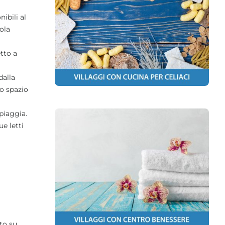
ibili al
ola
etto a
dalla
o spazio
spiaggia.
e letti
to su