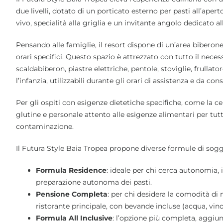
due livelli, dotato di un porticato esterno per pasti all’apert
vivo, specialità alla griglia e un invitante angolo dedicato all
Pensando alle famiglie, il resort dispone di un’area biberoner
orari specifici. Questo spazio è attrezzato con tutto il necess
scaldabiberon, piastre elettriche, pentole, stoviglie, frullat
l’infanzia, utilizzabili durante gli orari di assistenza e da c
Per gli ospiti con esigenze dietetiche specifiche, come la ce
glutine e personale attento alle esigenze alimentari per tut
contaminazione.
Il Futura Style Baia Tropea propone diverse formule di soggi
Formula Residence
: ideale per chi cerca autonomia,
preparazione autonoma dei pasti.
Pensione Completa
: per chi desidera la comodità di 
ristorante principale, con bevande incluse (acqua, vino 
Formula All Inclusive
: l’opzione più completa, aggiu