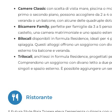
Camere Classic
con scelta di vista mare, piscina o mont
primo o secondo piano, possono accogliere da 2 a 4 os
veranda o un balcone, con alcune delle quadruple dotate
Bicamere Family
, perfette per famiglie da 3 a 5 pers
castello, una camera matrimoniale e uno spazio estern
Bilocali
disponibili in formula Residence, ideali per 4
spiaggia. Questi alloggi offrono un soggiorno con div
esterno tra balcone e veranda.
Trilocali
, anch’essi in formula Residence, progettati pe
Comprendono un soggiorno con divano letto a due pos
singoli e spazio esterno. È possibile aggiungere un s
Ristorante
Il Futura Style Baia Tropea eleva l’esperienza culinaria con